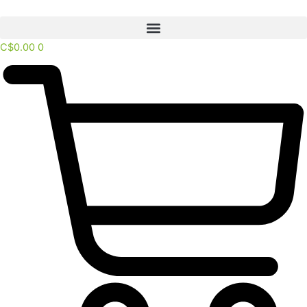
Ir
al
contenido
C$
0.00
0