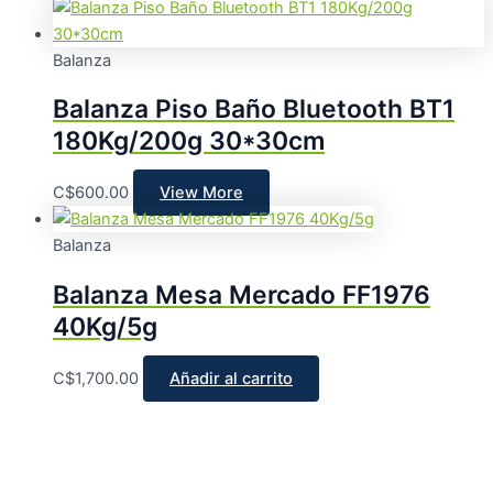
Balanza
Balanza Piso Baño Bluetooth BT1
180Kg/200g 30*30cm
C$
600.00
View More
Balanza
Balanza Mesa Mercado FF1976
40Kg/5g
C$
1,700.00
Añadir al carrito