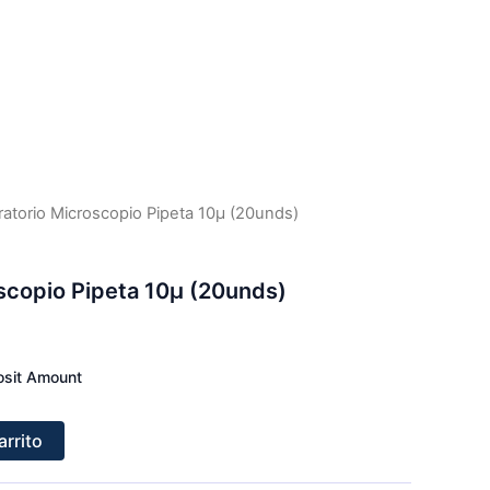
ratorio Microscopio Pipeta 10μ (20unds)
scopio Pipeta 10μ (20unds)
sit Amount
arrito