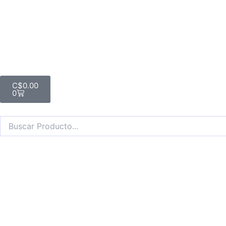
Ir
al
contenido
Cart
C$
0.00
0
Search