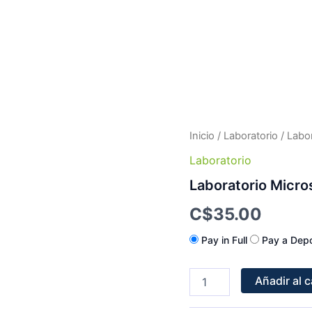
Laboratorio
Inicio
/
Laboratorio
/ Labo
Microscopio
Laboratorio
Pipeta
10μ
Laboratorio Micro
(20unds)
cantidad
C$
35.00
Pay in Full
Pay a Depo
Añadir al c