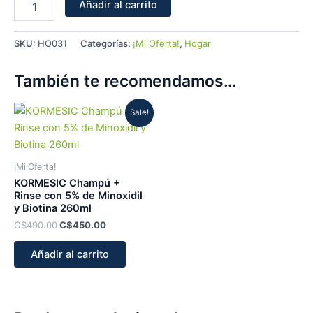
Añadir al carrito
SKU:
HO031
Categorías:
¡Mi Oferta!
,
Hogar
También te recomendamos…
Original
Current
Sale!
price
price
was:
is:
C$490.00.
C$450.00.
¡Mi Oferta!
KORMESIC Champú +
Rinse con 5% de Minoxidil
y Biotina 260ml
C$
490.00
C$
450.00
Añadir al carrito