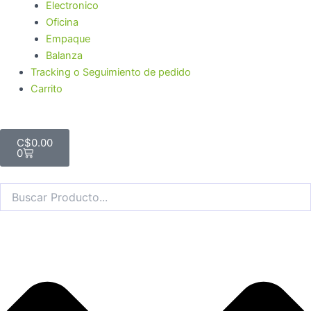
Electronico
Oficina
Empaque
Balanza
Tracking o Seguimiento de pedido
Carrito
Cart
C$
0.00
0
Search