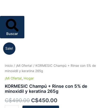
Buscar
KORMESIC
Original
Current
Sale!
Champú
+
price
price
Rinse
was:
is:
con
Inicio
/
¡Mi Oferta!
/ KORMESIC Champú + Rinse con 5% de
5%
minoxidil y keratina 265g
C$490.00.
C$450.00.
de
¡Mi Oferta!
,
Hogar
minoxidil
y
KORMESIC Champú + Rinse con 5% de
keratina
minoxidil y keratina 265g
265g
C$
490.00
C$
450.00
cantidad