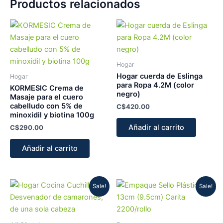
Productos relacionados
Hogar
Hogar cuerda de Eslinga
Hogar
para Ropa 4.2M (color
KORMESIC Crema de
negro)
Masaje para el cuero
cabelludo con 5% de
C$
420.00
minoxidil y biotina 100g
Añadir al carrito
C$
290.00
Añadir al carrito
Original
Current
Original
Current
Sale!
Sale!
price
price
price
price
was:
is:
was:
is:
C$180.00.
C$120.00.
C$950.00.
C$730.00.