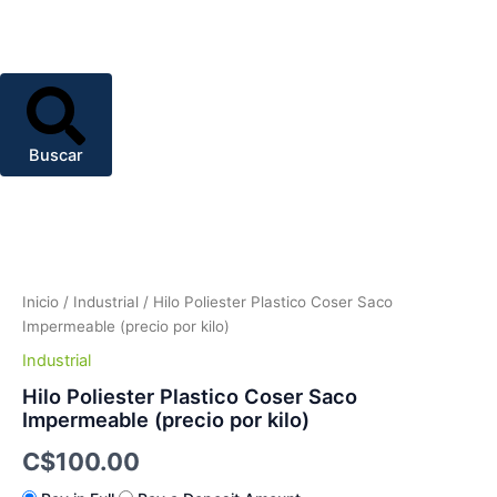
Buscar
Hilo
Poliester
Plastico
Coser
Saco
Inicio
/
Industrial
/ Hilo Poliester Plastico Coser Saco
Impermeable
Impermeable (precio por kilo)
(precio
Industrial
por
kilo)
Hilo Poliester Plastico Coser Saco
cantidad
Impermeable (precio por kilo)
C$
100.00