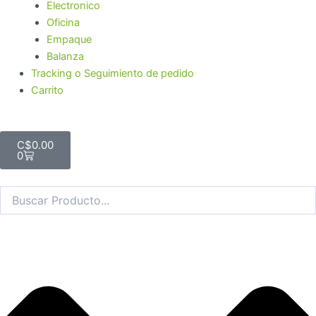
Electronico
Oficina
Empaque
Balanza
Tracking o Seguimiento de pedido
Carrito
Cart
C$
0.00
0
Search