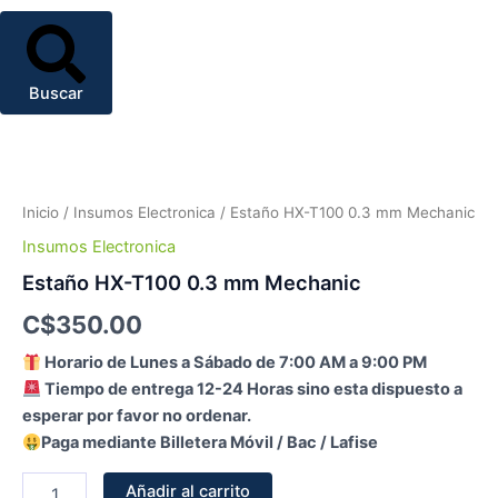
Buscar
Estaño
HX-
T100
Inicio
/
Insumos Electronica
/ Estaño HX-T100 0.3 mm Mechanic
0.3
mm
Insumos Electronica
Mechanic
Estaño HX-T100 0.3 mm Mechanic
cantidad
C$
350.00
Horario de Lunes a Sábado de 7:00 AM a 9:00 PM
Tiempo de entrega 12-24 Horas sino esta dispuesto a
esperar por favor no ordenar.
Paga mediante Billetera Móvil / Bac / Lafise
Añadir al carrito