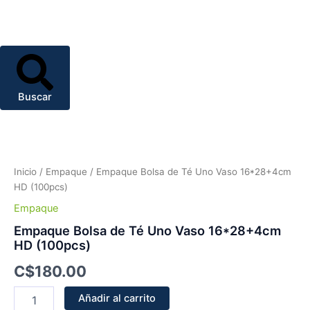
Buscar
Empaque
Bolsa
de
Inicio
/
Empaque
/ Empaque Bolsa de Té Uno Vaso 16*28+4cm
Té
HD (100pcs)
Uno
Vaso
Empaque
16*28+4cm
Empaque Bolsa de Té Uno Vaso 16*28+4cm
HD
HD (100pcs)
(100pcs)
cantidad
C$
180.00
Añadir al carrito