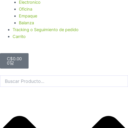
Electronico
Oficina
Empaque
Balanza
Tracking o Seguimiento de pedido
Carrito
Cart
C$
0.00
0
Search