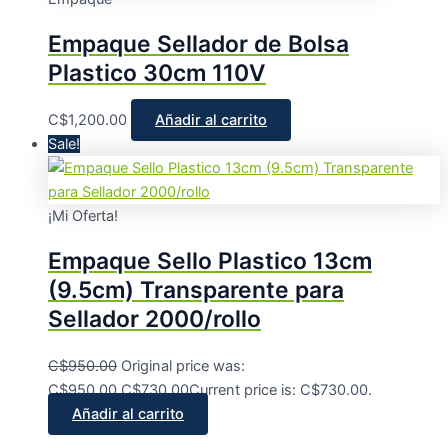
Empaque Sellador de Bolsa
Plastico 30cm 110V
C$
1,200.00
Añadir al carrito
Sale!
¡Mi Oferta!
Empaque Sello Plastico 13cm
(9.5cm) Transparente para
Sellador 2000/rollo
C$
950.00
Original price was:
C$950.00.
C$
730.00
Current price is: C$730.00.
Añadir al carrito