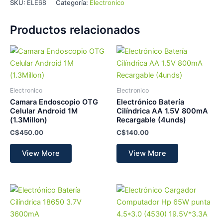
SKU:
ELE68
Categoría:
Electronico
Productos relacionados
Electronico
Electronico
Camara Endoscopio OTG
Electrónico Batería
Celular Android 1M
Cilíndrica AA 1.5V 800mA
(1.3Millon)
Recargable (4unds)
C$
450.00
C$
140.00
View More
View More