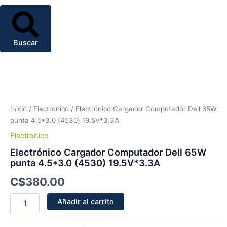
Buscar
Electrónico
Cargador
Computador
Dell
65W
Inicio
/
Electronico
/ Electrónico Cargador Computador Dell 65W
punta
punta 4.5*3.0 (4530) 19.5V*3.3A
4.5*3.0
Electronico
(4530)
19.5V*3.3A
Electrónico Cargador Computador Dell 65W
cantidad
punta 4.5*3.0 (4530) 19.5V*3.3A
C$
380.00
Añadir al carrito