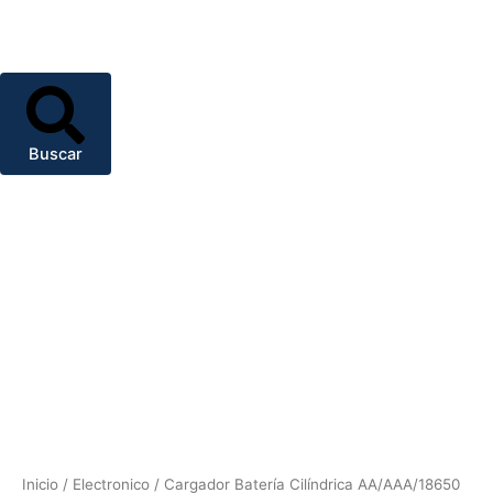
Buscar
Cargador
Batería
Cilíndrica
AA/AAA/18650
1.5V~5V
(Automático)
cantidad
Inicio
/
Electronico
/ Cargador Batería Cilíndrica AA/AAA/18650