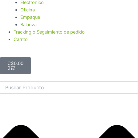
Electronico
Oficina
Empaque
Balanza
Tracking o Seguimiento de pedido
Carrito
Cart
C$
0.00
0
Search